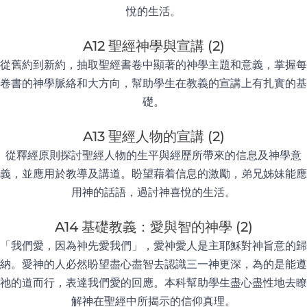
悅的生活。
A12 聖經神學與宣講 (2)
從舊約到新約，抽取聖經書卷中顯著的神學主題和意義，掌握每
卷書的神學脈絡和大方向，幫助學生在教義的宣講上有扎實的基
礎。
A13 聖經人物的宣講 (2)
從釋經原則探討聖經人物的生平與經歷所帶來的信息及神學意
義，並應用於教導及講道。盼望藉着信息的激勵，弟兄姊妹能應
用神的話語，過討神喜悅的生活。
A14 基礎教義：愛與智的神學 (2)
「我們愛，因為神先愛我們」，愛神愛人是主耶穌對神旨意的歸
納。愛神的人必然盼望盡心盡智去認識三一神更深，為的是能遵
祂的道而行，表達我們愛的回應。本科幫助學生盡心盡性地去瞭
解神在聖經中所揭示的信仰真理。