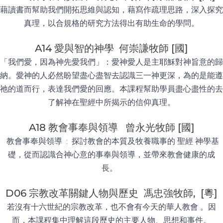
藉讀書而幫助我們開拓思維與認知，藉寫作疏理思路，深入探究
真理，以合規格的研究方法得出有助生命的學問。
A14 愛與智的神學 何崇謙牧師 [國]
「我們愛，因為神先愛我們」：愛神愛人是主耶穌對神旨意的歸
納。愛神的人必然盼望盡心盡智去認識三一神更深，為的是能遵
祂的道而行，表達我們愛的回應。本課程幫助學員盡心盡性的去
了解神在聖經中所揭示的信仰真理。
A18 教會事奉與領導 曾永光牧師 [國]
教會事奉與領導 : 探討教會的本質及牧養職事的 聖經 神學基
礎，從而認識合神心意的事奉與領導，並帶來教會健康的成
長。
D06 宗教改革關鍵人物與歷史 馮忠強牧師, [粵]
若沒有十六世紀的宗教改革，也不會有今天的華人教會 。因
而，本課程集中理解這段歷史的主要人物、思想和事件。