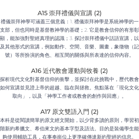
A15 崇拜禮儀與宣講 (2)
禮儀崇拜神學可涵蓋三個意義：1. 禮儀崇拜神學是系統神學的一
支部，但也同時是基督教神學的基礎；2. 它是教會信仰的有形彰
顯，能加強對聖經真理的認識；3. 探討崇拜禮儀中話語宣講，以
及其他形式的宣講，例如動作、空間、音樂、圖畫，象徵物（記
號）等所扮演的角色、相互間的關係與所表達的信仰內容。
A16 近代教會運動與牧養 (2)
探析現代文化對基督信仰的衝擊，並探討在此挑戰中，歷代教會
如何宣講並見證上帝的超越、臨在與拯救。焦點落在「現化文化
取向」，以及「神學工作者或教會的創作與回應」。
A17 原文雙語入門 (2)
本科是從閱讀簡單的原文經文開始，以少背多讀的原則，學習初
階新約希臘文、希伯來文的基本字型及語法。目的是裝備學生能
夠使用輔助工具，在事奉崗位上更準確傳達新約聖經的信息。