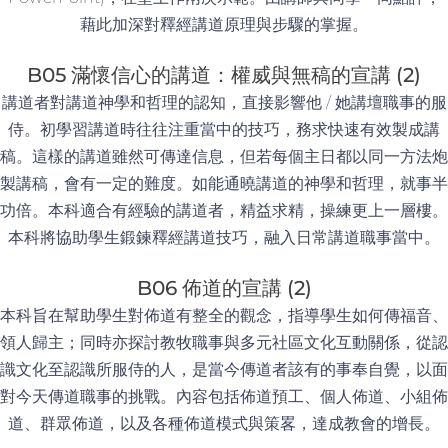
藉此加深對釋經講道原理與步驟的掌握。
B05 滿懷信心的講道：權威與無稿的宣講 (2)
講道者對講道神學和哲理的認知，直接影響他 / 她講壇職事的服
侍。初學習講道時往往注重當中的技巧，務求快速有效製成講
稿。這樣的講道雖然可傳達信息，但若每個主日都以同一方法炮
製講稿，會有一定的難度。如能通曉講道的神學和哲理，就事半
功倍。本科適合有經驗的講道者，精益求精，操練更上一層樓。
本科將協助學生鍛鍊釋經講道技巧，融入日常講道職事當中。
B06 佈道的宣講 (2)
本科旨在幫助學生對佈道有整全的觀念，指導學生如何傳福音、
領人歸主；同時亦探討教牧職事與多元社區文化互動關係，從認
識文化至認識所服侍的人，是當今傳道者該有的事奉自覺，以面
對今天傳道職事的挑戰。內容包括佈道預工、個人佈道、小組佈
道、群眾佈道，以及各種佈道模式與策畧，達成教會的增長。