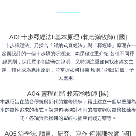
A01 十步釋經法I:基本原理 (賴若瀚牧師) [國]
「十步釋經法」乃揉合「歸納式查經法」與「釋經學」原理在一
起而設計的一個十步驟的研經法。本課程注重介紹 各種不同釋
經原則，採用眾多例證善加說明。又特別注重如何找出經文主
題，轉化成為應用原則，並掌握如何根據 原則而列出細節，予
以應用。
A04 靈程進階 賴若瀚牧師 [國]
本課程旨在結合傳統與近代的靈修操練，
藉此建立一個以聖經為
本的靈性追求的模式。
課題包括探討不同的屬靈觀與靈修操練模
式，
各項實際操練的聖經根據與實踐方案等。
A05 治學法: 讀書、研究、寫作 何崇謙牧師 [國]