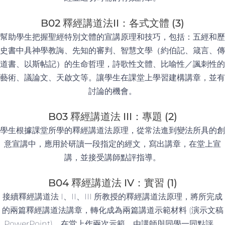
B02 釋經講道法II：各式文體 (3)
幫助學生把握聖經特別文體的宣講原理和技巧，包括：五經和歷
史書中具神學教誨、先知的審判、智慧文學（約伯記、箴言、傳
道書、以斯帖記）的生命哲理，詩歌性文體、比喻性／諷刺性的
藝術、議論文、天啟文等。讓學生在課堂上學習建構講章，並有
討論的機會。
B03 釋經講道法 III：專題 (2)
學生根據課堂所學的釋經講道法原理，從常法進到變法所具的創
意宣講中，應用於研讀一段指定的經文，寫出講章，在堂上宣
講，並接受講師點評指導。
B04 釋經講道法 IV：實習 (1)
接續釋經講道法 I、II、III 所教授的釋經講道法原理，將所完成
的兩篇釋經講道法講章，轉化成為兩篇講道示範材料 (演示文稿
PowerPoint)，在堂上作兩次示範。由講師與同學一同點評，