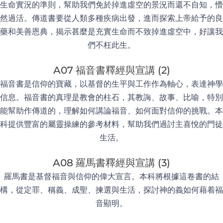
生命實況的準則，幫助我們免於掉進虛空的景況而還不自知，懵
然過活。傳道書要從人類多種疾病出發，進而探索上帝給予的良
藥和美善恩典，揭示甚麼是充實生命而不致掉進虛空中，好讓我
們不枉此生。
A07 福音書釋經與宣講 (2)
福音書是信仰的寶藏，以基督的生平與工作作為軸心，表達神學
信息。福音書的真理是教會的柱石，其教誨、故事、比喻，特別
能幫助作傳道的，理解如何講論福音、如何面對信仰的挑戰。本
科提供豐富的屬靈操練的參考材料，幫助我們過討主喜悅的門徒
生活。
A08 羅馬書釋經與宣講 (3)
羅馬書是基督福音與信仰的偉大宣言。本科將根據這卷書的結
構，從定罪、稱義、成聖、揀選與生活，探討神的義如何藉着福
音顯明。