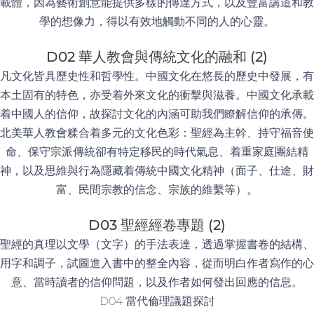
載體，因為藝術創意能提供多樣的傳達方式，以及豐富講道和教
學的想像力，得以有效地觸動不同的人的心靈。
D02 華人教會與傳統文化的融和 (2)
凡文化皆具歷史性和哲學性。中國文化在悠長的歷史中發展，有
本土固有的特色，亦受着外來文化的衝擊與滋養。中國文化承載
着中國人的信仰，故探討文化的內涵可助我們瞭解信仰的承傳。
北美華人教會糅合着多元的文化色彩：聖經為主幹、持守福音使
命、保守宗派傳統卻有特定移民的時代氣息、着重家庭團結精
神，以及思維與行為隱藏着傳統中國文化精神（面子、仕途、財
富、民間宗教的信念、宗族的維繫等）。
D03 聖經經卷專題 (2)
聖經的真理以文學（文字）的手法表達，透過掌握書卷的結構、
用字和調子，試圖進入書中的整全內容，從而明白作者寫作的心
意、當時讀者的信仰問題，以及作者如何發出回應的信息。
D04 當代倫理議題探討