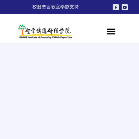
校曆
聖言教室
奉獻支持