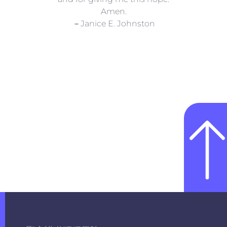
Amen.
－Janice E. Johnston