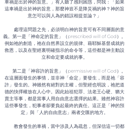
車禍是出於神的旨意。」有人聽了感到困惑，問我：「如果
這車禍是出於神的旨意，那麼神豈不是降災禍的神？神的旨
意怎可以與人為的錯誤相提並論？」
處理這問題之先，必須明白神的旨意可有不同層面的意
義。第一是「神命定的旨意」（prescribed will of God）。
例如祂的創造，祂在自然界設立的規律、藉耶穌基督成就的
救恩，以及在聖經裏明確指示的命令等，這些都是神主動設
立和命定要成就的事。
第二是「神容許的旨意」（permissive will of God）。
在這層面發生的事情，並非神「命定」要發生，而是祂「容
許」發生的。神雖然有絕對的主權，但聖經也明說，祂把道
德的抉擇權放在人心中。因此始祖犯罪、法老王心硬、猶大
賣主等事，都是當事人用自由意志選擇的結果。雖然神容許
這些事發生，犯事者卻要負起最終的責任。這正是「神的預
定」與「人的自由意志」兩者交匯的地方。
教會發生的車禍，當中涉及人為疏忽，但深信這一切都