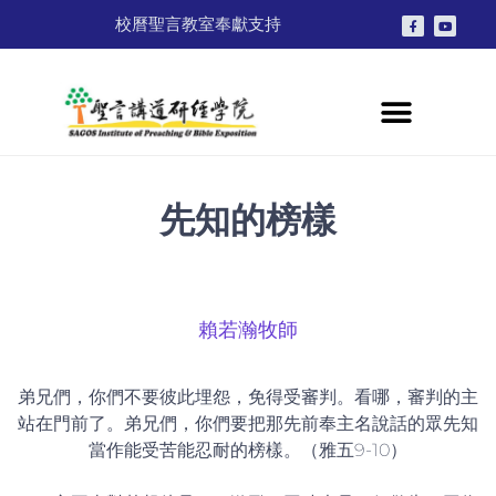
校曆
聖言教室
奉獻支持
先知的榜樣
賴若瀚牧師
弟兄們，你們不要彼此埋怨，免得受審判。看哪，審判的主
站在門前了。弟兄們，你們要把那先前奉主名說話的眾先知
當作能受苦能忍耐的榜樣。（雅五9-10）