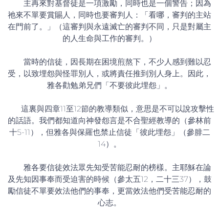
主再來對基督徒是一項激勵，同時也是一個警告；因為
祂來不單要賞賜人，同時也要審判人：「看哪，審判的主站
在門前了。」（這審判與永遠滅亡的審判不同，只是對屬主
的人生命與工作的審判。）
當時的信徒，因長期在困境煎熬下，不少人感到難以忍
受，以致埋怨與怪罪別人，或將責任推到別人身上。因此，
雅各勸勉弟兄們「不要彼此埋怨」。
這裏與四章11至12節的教導類似，意思是不可以說攻擊性
的話語。我們都知道向神發怨言是不合聖經教導的（參林前
十5-11），但雅各與保羅也禁止信徒「彼此埋怨」（參腓二
14）。
雅各要信徒效法眾先知受苦能忍耐的榜樣。主耶穌在論
及先知因事奉而受迫害的時候（參太五12，二十三37），鼓
勵信徒不單要效法他們的事奉，更當效法他們受苦能忍耐的
心志。