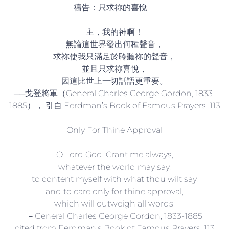
禱告：只求祢的喜悅
主，我的神啊！
無論這世界發出何種聲音，
求祢使我只滿足於聆聽祢的聲音，
並且只求祢喜悅，
因這比世上一切話語更重要。
──戈登將軍（General Charles George Gordon, 1833-
1885）， 引自 Eerdman’s Book of Famous Prayers, 113
Only For Thine Approval
O Lord God, Grant me always,
whatever the world may say,
to content myself with what thou wilt say,
and to care only for thine approval,
which will outweigh all words.
－General Charles George Gordon, 1833-1885
cited from Eerdman’s Book of Famous Prayers, 113