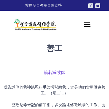
校曆
聖言教室
奉獻支持
善工
賴若瀚牧師
我告訴他們我神施恩的手怎樣幫助我……於是他們奮勇做這善
工。（尼二18）
整卷尼希米記的前半部，多次論述修造城牆的工作。從