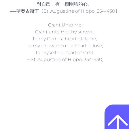
對自己，有一顆剛強的心。
──聖奧古斯丁〔St. Augustine of Hippo, 354-430〕
Grant Unto Me
Grant unto me thy servant
To my God－a heart of flame,
To my fellow men－a heart of love,
To myself－a heart of steel.
－St. Augustine of Hippo, 354-430,