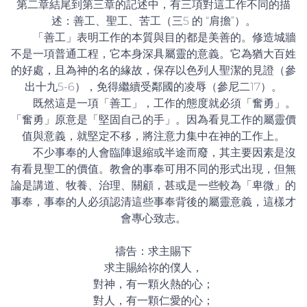
第二章結尾到第三章的記述中，有三項對這工作不同的描
述：善工、聖工、苦工（三5 的 “肩擔”）。
「善工」表明工作的本質與目的都是美善的。修造城牆
不是一項普通工程，它本身深具屬靈的意義。它為猶大百姓
的好處，且為神的名的緣故，保存以色列人聖潔的見證（參
出十九5-6），免得繼續受鄰國的凌辱（參尼二17）。
既然這是一項「善工」，工作的態度就必須「奮勇」。
「奮勇」原意是「堅固自己的手」。因為看見工作的屬靈價
值與意義，就堅定不移，將注意力集中在神的工作上。
不少事奉的人會臨陣退縮或半途而廢，其主要因素是沒
有看見聖工的價值。教會的事奉可用不同的形式出現，但無
論是講道、牧養、治理、關顧，甚或是一些較為「卑微」的
事奉，事奉的人必須認清這些事奉背後的屬靈意義，這樣才
會專心致志。
禱告：求主賜下
求主賜給祢的僕人，
對神，有一顆火熱的心；
對人，有一顆仁愛的心；