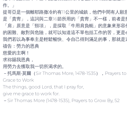
作。」
提哥亞是一個離耶路撒冷約有11公里的城鎮，他們中間有人
是「貴冑」，這詞與二章16節所用的「貴冑」不一樣，前者是
「肩」原意是「頸項」，是採取「牛用肩負軛」的意象來形容
的困難、敵對與危險，就可以知道這不單包括工作的苦，更是
我們若以為事奉主是輕鬆暢快、令自己得到滿足的事，那就是
禱告：勞力的恩典
慈愛的主啊！
求祢賜我恩典，
用勞力去獲取我一切所渴求的。
－托馬斯‧莫爾（Sir Thomas More, 1478-1535），Prayers to 
Grace to Work
The things, good Lord, that I pray for,
give me grace to work for.
－Sir Thomas More (1478-1535), Prayers to Grow By, 52