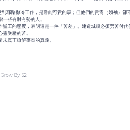
願意到耶路撒冷工作，是難能可貴的事；但他們的貴冑（領袖）卻
指一些有財有勢的人。
作聖工的態度，表明這是一件「苦差」。建造城牆必須勞苦付代
心靈受壓的苦。
還未真正瞭解事奉的真義。
Grow By, 52