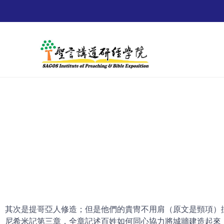
其次是提哥亞人修造；但是他們的貴冑不用肩（原文是頸項）
尼希米記第三章，全章記述百姓如何同心協力將城牆建造起來