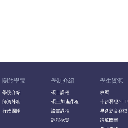
關於學院
學制介紹
學生資源
學院介紹
碩士課程
校曆
師資陣容
碩士加速課程
十步釋經APP
行政團隊
證書課程
早會影音存檔
課程概覽
講道團契