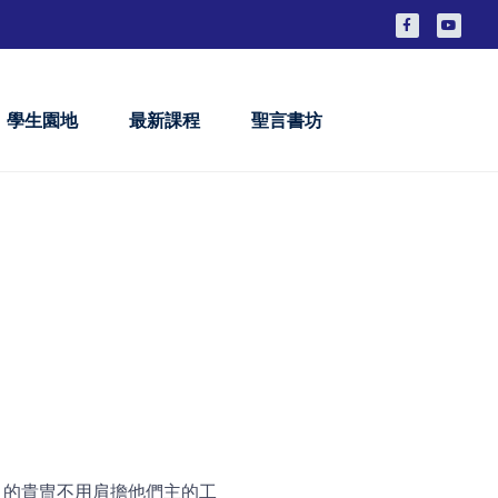
學生園地
最新課程
聖言書坊
）的貴冑不用肩擔他們主的工