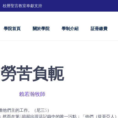
校曆
聖言教室
奉獻支持
學院首頁
關於學院
學制介紹
証冊繳費
勞苦負軛
賴若瀚牧師
擔他們主的工作。（尼三5）
；然而在第5節卻出現這記錄中的唯一污點：「他們（提哥亞人