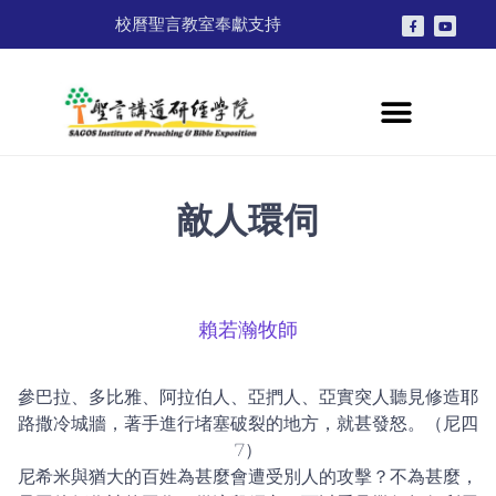
校曆
聖言教室
奉獻支持
敵人環伺
賴若瀚牧師
參巴拉、多比雅、阿拉伯人、亞捫人、亞實突人聽見修造耶
路撒冷城牆，著手進行堵塞破裂的地方，就甚發怒。（尼四
7）
尼希米與猶大的百姓為甚麼會遭受別人的攻擊？不為甚麼，