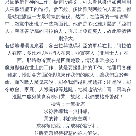
只因他們作神的工作。從這段經文，可以看見撒但如何利用
人來攔阻聖工的進行。參巴拉、多比雅與阿拉伯人基善，都
是站在撒但一方最前線的差役。然而，在這新的一輪攻擊
中，敵黨中出現了一些新面孔。他們是多比雅所屬的「亞捫
人」與基善所屬的阿拉伯人，再加上亞實突人，故此聲勢特
別浩大。
若從地理環境來看，參巴拉與撒瑪利亞的軍兵在北，阿拉伯
人在南，多比雅與亞捫人在東，亞實突人（非利士人）在
西。耶路撒冷實在是四面楚歌，情況非常惡劣！
魔鬼撒但在世上的工作，就是要擾亂神的工作。牠運用各種
難處，攪動各方面的環境來作我們的敵人，讓我們疲於奔
命。而對敵人魔鬼來說，能令我們越亂就越好；即是說，能
令教會、家庭、人際關係等越亂，牠就越沾沾自喜，因為在
混亂中魔鬼就會有機可乘。故此，我們要格外警醒！
禱告：一無掛慮
求祢教導我一無掛慮。
我的神，我的救主啊！
求祢幫助我，完成祢的託付，
並將問題留待智慧的祢去解決。