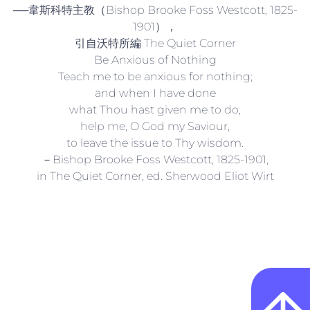
──韋斯科特主教（Bishop Brooke Foss Westcott, 1825-
1901），
引自沃特所編 The Quiet Corner
Be Anxious of Nothing
Teach me to be anxious for nothing;
and when I have done
what Thou hast given me to do,
help me, O God my Saviour,
to leave the issue to Thy wisdom.
－Bishop Brooke Foss Westcott, 1825-1901,
in The Quiet Corner, ed. Sherwood Eliot Wirt