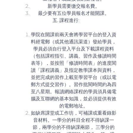
新學員需要缴交報名費。
最少要有五位學員報名才能開課。
五.
課程進行
:
學院在開課前兩天會將學習平台的登入資
料經電郵（或其他通訊渠道）發給學員，
學員必須自行登入平台及下載課程資料
（包括課程指引、講義、習作及修讀時間
表等），並按照「修讀時間表」的進度閱
讀「課程講義」及指定教學課本與資料，
並把完成的習作上載至學習平台（或以電
郵方式提交習作）。習作批閱時間約為四
至八星期。報讀網絡課程的學員須具備電
腦及互聯網的基本知識，並必須提供有效
的電郵地址。
如缺席課堂或工作坊，可補課或重看錄影
音材料。一學分的科目全程不得缺課一
節，兩學分的不得缺課兩節， 三學分的