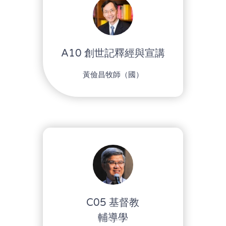
A10 創世記釋經與宣講
黃儉昌牧師（國）
C05 基督教
輔導學