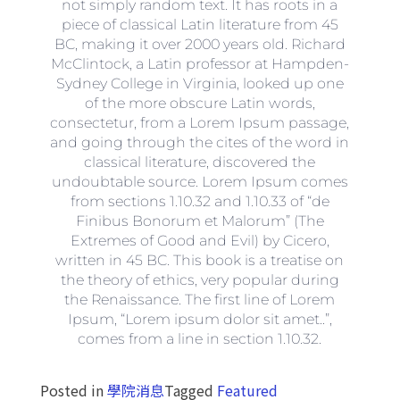
not simply random text. It has roots in a
piece of classical Latin literature from 45
BC, making it over 2000 years old. Richard
McClintock, a Latin professor at Hampden-
Sydney College in Virginia, looked up one
of the more obscure Latin words,
consectetur, from a Lorem Ipsum passage,
and going through the cites of the word in
classical literature, discovered the
undoubtable source. Lorem Ipsum comes
from sections 1.10.32 and 1.10.33 of “de
Finibus Bonorum et Malorum” (The
Extremes of Good and Evil) by Cicero,
written in 45 BC. This book is a treatise on
the theory of ethics, very popular during
the Renaissance. The first line of Lorem
Ipsum, “Lorem ipsum dolor sit amet..”,
comes from a line in section 1.10.32.
Posted in
學院消息
Tagged
Featured