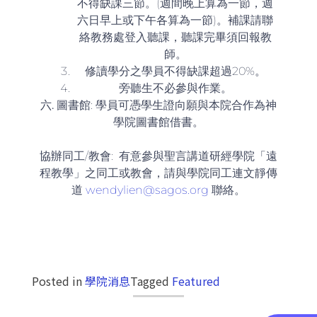
不得缺課三節。(週間晚上算為一節，週
六日早上或下午各算為一節)。補課請聯
絡教務處登入聽課，聽課完畢須回報教
師。
修讀學分之學員不得缺課超過20%。
旁聽生不必參與作業。
六.
圖書館
: 學員可憑學生證向願與本院合作為神
學院圖書館借書。
協辦同工/教會: 有意參與聖言講道研經學院「遠
程教學」之同工或教會，請與學院同工連文靜傳
道
wendylien@sagos.org
聯絡。
Posted in
學院消息
Tagged
Featured