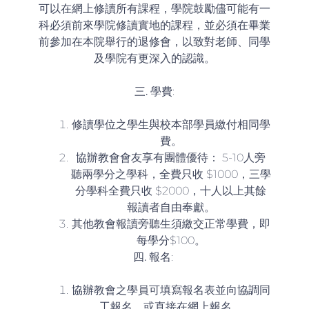
可以在網上修讀所有課程，學院鼓勵儘可能有一
科必須前來學院修讀實地的課程，並必須在畢業
前參加在本院舉行的退修會，以致對老師、同學
及學院有更深入的認識。
三.
學費
:
修讀學位之學生與校本部學員繳付相同學
費。
協辦教會會友享有團體優待： 5-10人旁
聽兩學分之學科，全費只收 $1000，三學
分學科全費只收 $2000，十人以上其餘
報讀者自由奉獻。
其他教會報讀旁聽生須繳交正常學費，即
每學分$100。
四.
報名
:
協辦教會之學員可填寫報名表並向協調同
工報名，或直接在網上報名。