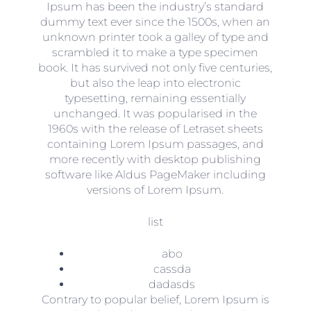
Ipsum has been the industry’s standard
dummy text ever since the 1500s, when an
unknown printer took a galley of type and
scrambled it to make a type specimen
book. It has survived not only five centuries,
but also the leap into electronic
typesetting, remaining essentially
unchanged. It was popularised in the
1960s with the release of Letraset sheets
containing Lorem Ipsum passages, and
more recently with desktop publishing
software like Aldus PageMaker including
versions of Lorem Ipsum.
list
abo
cassda
dadasds
Contrary to popular belief, Lorem Ipsum is