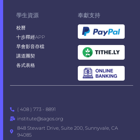
學生資源
奉獻支持
校曆
十步釋經APP
早會影音存檔
講道團契
各式表格
( 408 ) 773 - 8891
institute@sagos.org
848 Stewart Drive, Suite 200, Sunnyvale, CA
94085