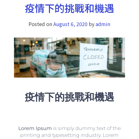
疫情下的挑戰和機遇
Posted on
August 6, 2020
by
admin
疫情下的挑戰和機遇
Lorem Ipsum
is simply dummy text of the
printing and typesetting industry. Lorem