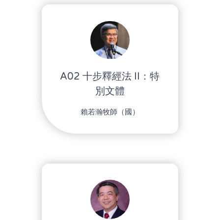
A02 十步釋經法 II：特
別文體
賴若瀚牧師（國）