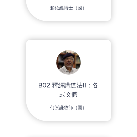
趙汝維博士（國）
B02 釋經講道法II：各
式文體
何崇謙牧師（國）